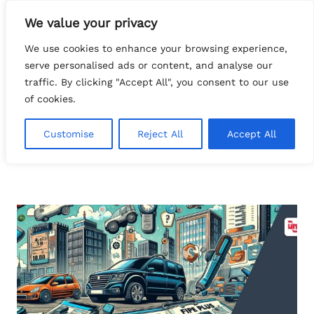
Pular
We value your privacy
para
Search
o
tech.FATTOcs
We use cookies to enhance your browsing experience,
conteúdo
serve personalised ads or content, and analyse our
traffic. By clicking "Accept All", you consent to our use
of cookies.
Customise
Reject All
Accept All
consulta offline