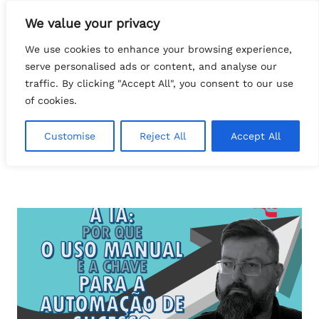
Pular
We value your privacy
para
Search
o
tech.FATTOcs
We use cookies to enhance your browsing experience,
conteúdo
serve personalised ads or content, and analyse our
traffic. By clicking "Accept All", you consent to our use
of cookies.
Customise
Reject All
Accept All
EstrategiaDigital