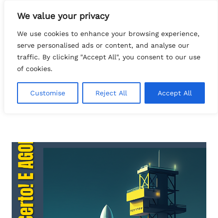
Pular
We value your privacy
para
Search
o
tech.FATTOcs
We use cookies to enhance your browsing experience,
conteúdo
serve personalised ads or content, and analyse our
traffic. By clicking "Accept All", you consent to our use
of cookies.
Customise
Reject All
Accept All
GestaoDeTI