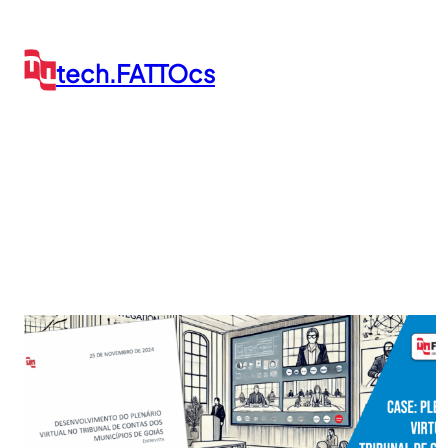
Pular
para
o
tech.FATTOcs
conteúdo