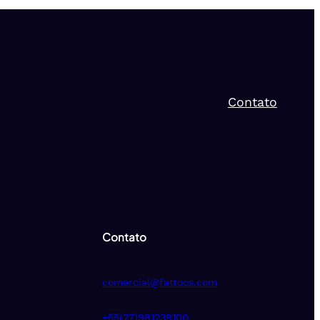
Contato
Contato
comercial@fattocs.com
+55(27)981239100