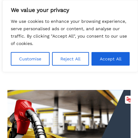
Pular
We value your privacy
para
Search
o
tech.FATTOcs
We use cookies to enhance your browsing experience,
conteúdo
serve personalised ads or content, and analyse our
traffic. By clicking "Accept All", you consent to our use
of cookies.
Customise
Reject All
Accept All
metodologia ágil