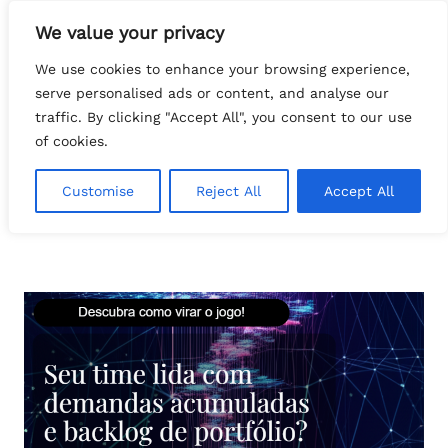
Pular
We value your privacy
para
Search
o
tech.FATTOcs
We use cookies to enhance your browsing experience,
conteúdo
serve personalised ads or content, and analyse our
traffic. By clicking "Accept All", you consent to our use
of cookies.
Customise
Reject All
Accept All
OutsourcingDeTI