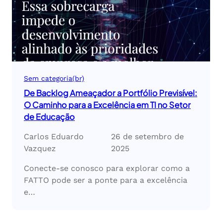
Sem categoria(br)
De Backlog Ameaçador a Portfólio Previsível:
O Caminho para a Excelência em TI no Setor
de Educação
Carlos Eduardo
26 de setembro de
Vazquez
2025
Conecte-se conosco para explorar como a
FATTO pode ser a ponte para a excelência
e…