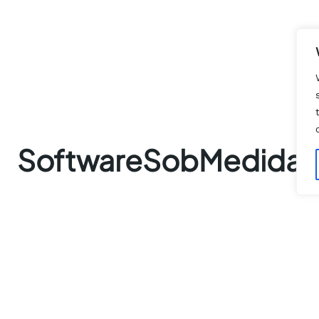
SoftwareSobMedida