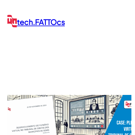
Pular
para
o
tech.FATTOcs
conteúdo