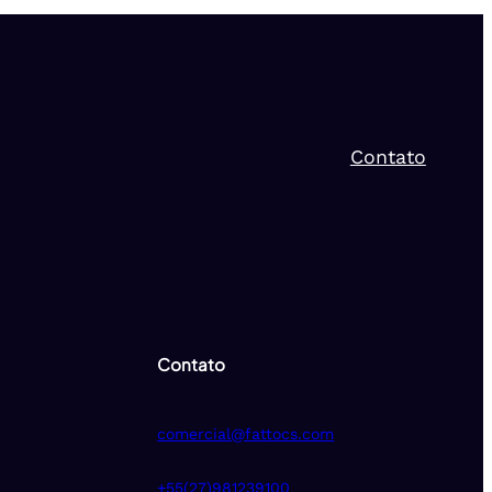
Contato
Contato
comercial@fattocs.com
+55(27)981239100