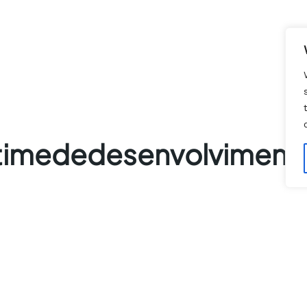
timededesenvolviment