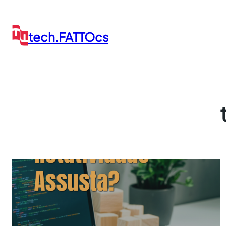
Pular
para
o
tech.FATTOcs
conteúdo