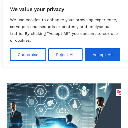
Pular
We value your privacy
para
Search
o
tech.FATTOcs
We use cookies to enhance your browsing experience,
conteúdo
serve personalised ads or content, and analyse our
traffic. By clicking "Accept All", you consent to our use
of cookies.
Customise
Reject All
Accept All
contratacaoSoftware